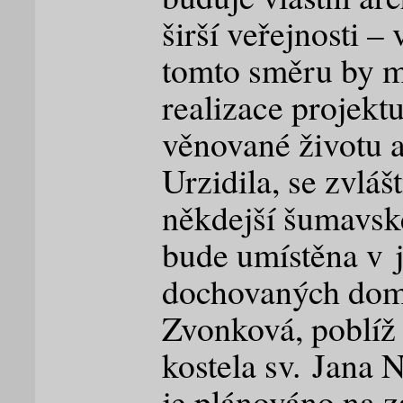
širší veřejnosti
tomto směru by m
realizace projektu
věnované životu 
Urzidila, se zvlá
někdejší šumavsk
bude umístěna v 
dochovaných dom
Zvonková, poblí
kostela sv. Jana
je plánováno na za